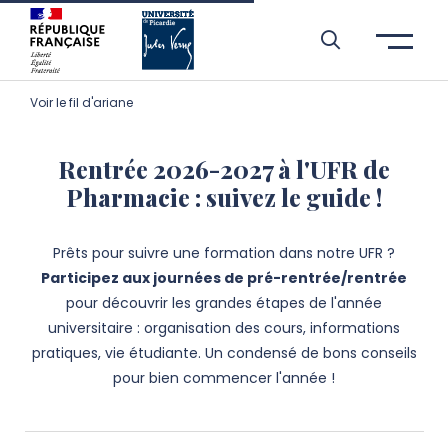
Aller à l’entête de page
Aller au menu principale
Aller au contenu principal
Aller à la recherche
Passer aux cookies
Aller au pied de page
Voir le fil d'ariane
Rentrée 2026-2027 à l'UFR de
Pharmacie : suivez le guide !
Prêts pour suivre une formation dans notre UFR ?
Participez aux journées de pré-rentrée/rentrée
pour découvrir les grandes étapes de l'année
universitaire : organisation des cours, informations
pratiques, vie étudiante. Un condensé de bons conseils
pour bien commencer l'année !